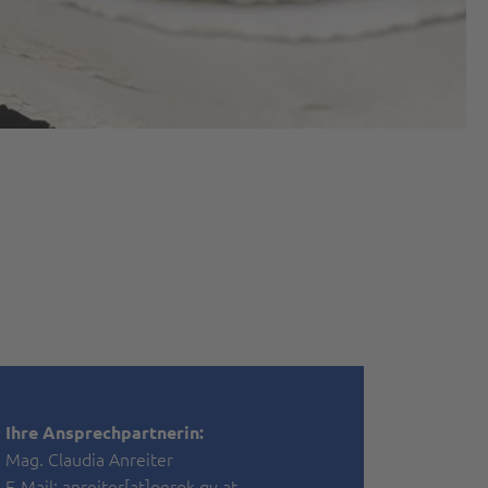
Ihre Ansprechpartnerin:
Mag. Claudia Anreiter
E-Mail:
anreiter[at]oerok.gv.at