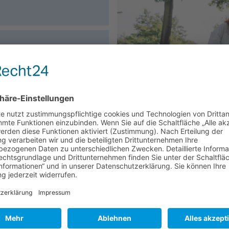
terreich
rogramms