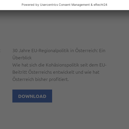
:
30 Jahre EU-Regionalpolitik in Österreich: Ein
Überblick
Wie hat sich die Kohäsionspolitik seit dem EU-
Beitritt Österreichs entwickelt und wie hat
Österreich bisher profitiert.
DOWNLOAD