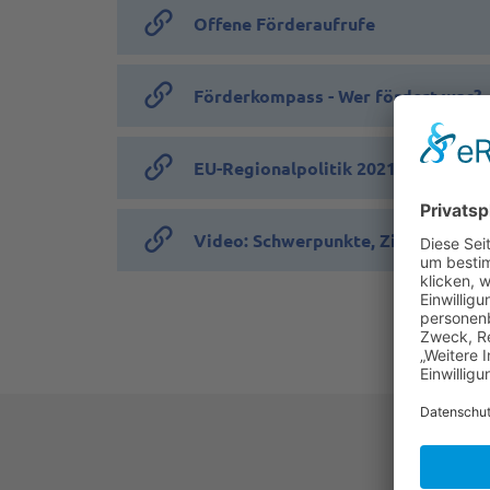
Offene Förderaufrufe
Förderkompass - Wer fördert was?
EU-Regionalpolitik 2021-2027 in Ös
Video: Schwerpunkte, Ziele des P