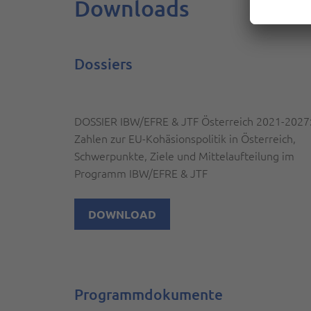
Downloads
Dossiers
DOSSIER IBW/EFRE & JTF Österreich 2021-2027
Zahlen zur EU-Kohäsionspolitik in Österreich,
Schwerpunkte, Ziele und Mittelaufteilung im
Programm IBW/EFRE & JTF
DOWNLOAD
Programmdokumente