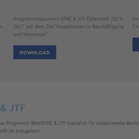
Programmdokument EFRE & JTF Österreich 2021-
De
e,
2027 mit dem Ziel "Investitionen in Beschäftigung
Tr
und Wachstum"
DOWNLOAD
 & JTF
 das Programm IBW/EFRE & JTF lizenzfrei für redaktionelle Be
edit ist anzugeben.