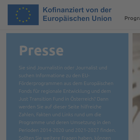
Prog
Presse
Sie sind Journalistin oder Journalist und
suchen Informatione zu den EU-
Förderprogrammen aus dem Europäischen
Fonds für regionale Entwicklung und dem
Just Transition Fund in Österreich? Dann
werden Sie auf dieser Seite hilfreiche
Zahlen, Fakten und Links rund um die
Programme und deren Umsetzung in den
Perioden 2014-2020 und 2021-2027 finden.
Sollten Sie weitere Fragen haben, können