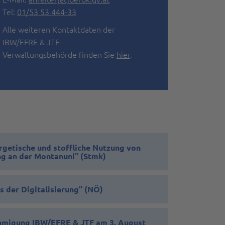
Tel:
01/53 53 444-33
Alle weiteren Kontaktdaten der
IBW/EFRE & JTF-
Verwaltungsbehörde finden Sie
hier
.
rgetische und stoffliche Nutzung von
g an der Montanuni” (Stmk)
s der Digitalisierung” (NÖ)
igung IBW/EFRE & JTF am 3. August