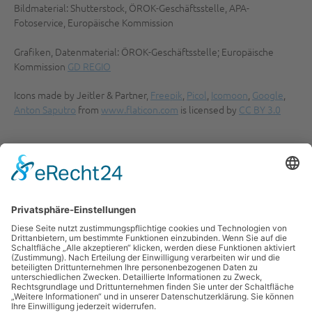
Bildmaterial: Shutterstock, ÖROK-Geschäftsstelle, APA-
Fotoservice, Europäische Kommission
Grafiken, Datenmaterial: ÖROK-Geschäftsstelle; Europäische
Kommission
GD REGIO
Icons made by Jeitler & Partner,
Freepik
,
Picol
,
Icomoon
,
Google
,
Anton Saputro
from
www.flaticon.com
is licensed by
CC BY 3.0
War der Inhalt der Seite hilfreich?
Ja
Nein
Newsletter abonnieren