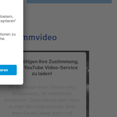
rogrammvideo
Wir benötigen Ihre Zustimmung,
um den YouTube Video-Service
zu laden!
Wir verwenden einen Service eines
Drittanbieters, um Videoinhalte
einzubetten. Dieser Service kann Daten
zu Ihren Aktivitäten sammeln. Bitte
lesen Sie die Details durch und