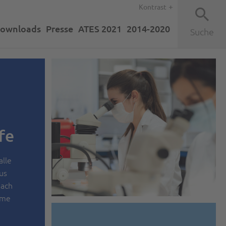
Kontrast
ownloads
Presse
ATES 2021
2014-2020
Suche
fe
alle
us
nach
hme