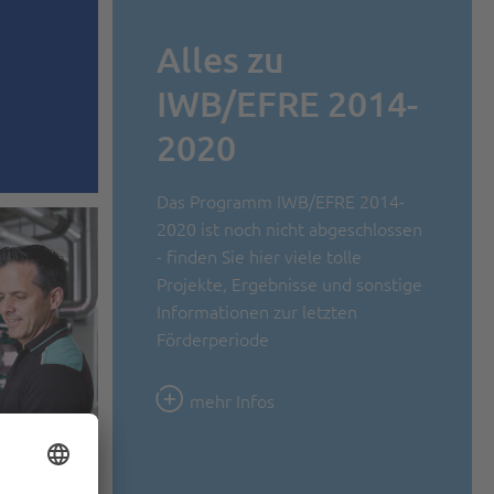
Alles zu
IWB/EFRE 2014-
2020
Das Programm IWB/EFRE 2014-
2020 ist noch nicht abgeschlossen
- finden Sie hier viele tolle
Projekte, Ergebnisse und sonstige
Informationen zur letzten
Förderperiode
mehr Infos