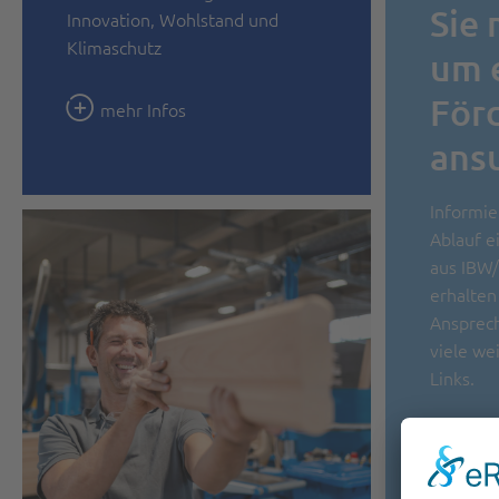
Sie
Innovation, Wohlstand und
Klimaschutz
um 
För
mehr Infos
ans
Informie
Ablauf e
aus IBW
erhalten 
Ansprech
viele we
Links.
mehr