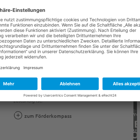
Förderkompass
P
Wer fördert was?
Finden Sie mit dem Förderkompass in nur 3 Klicks
heraus, welche Maßnahmen in Ihrem Bundesland
gefördert werden und welche Förderstelle
zuständig ist.
zum Förderkompass