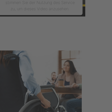
stimmen Sie der Nutzung des Service
zu, um dieses Video anzusehen.
MEHR INFORMATIONEN
AKZEPTIEREN
powered by
Usercentrics Consent
Management Platform
&
eRecht24