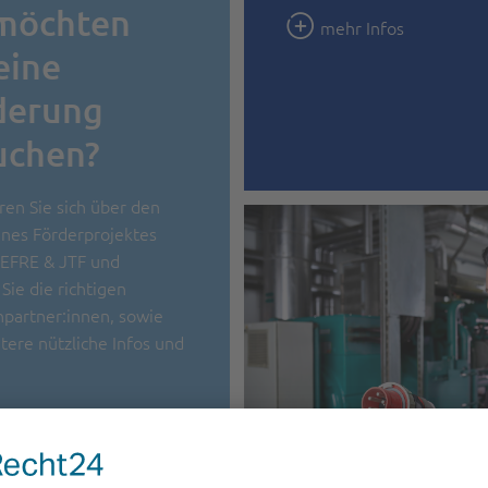
 möchten
mehr Infos
eine
derung
uchen?
ren Sie sich über den
ines Förderprojektes
/EFRE & JTF und
Sie die richtigen
partner:innen, sowie
itere nützliche Infos und
 Infos