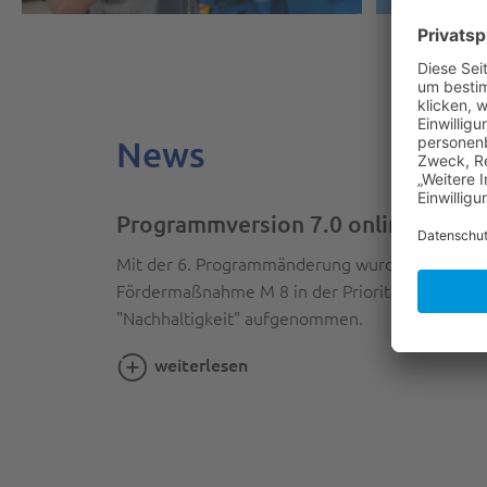
News
Programmversion 7.0 online
Mit der 6. Programmänderung wurde die
Fördermaßnahme M 8 in der Priorität
"Nachhaltigkeit" aufgenommen.
weiterlesen