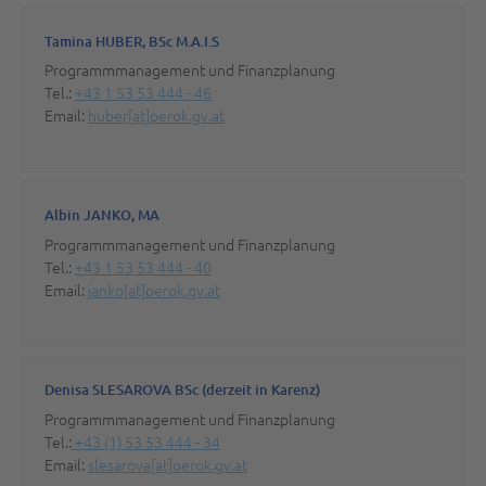
Tamina HUBER, BSc M.A.I.S
Programmmanagement und Finanzplanung
Tel.:
+43 1 53 53 444 - 46
Email:
huber[at]oerok.gv.at
Albin JANKO, MA
Programmmanagement und Finanzplanung
Tel.:
+43 1 53 53 444 - 40
Email:
janko[at]oerok.gv.at
Denisa SLESAROVA BSc (derzeit in Karenz)
Programmmanagement und Finanzplanung
Tel.:
+43 (1) 53 53 444 - 34
Email:
slesarova[at]oerok.gv.at