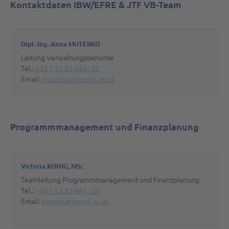
Kontaktdaten IBW/EFRE & JTF VB-Team
Dipl.-Ing. Anna MUTERKO
Leitung Verwaltungsbehörde
Tel.:
+43 1 53 53 444 - 32
Email:
muterko[at]oerok.gv.at
Programmmanagement und Finanzplanung
Victoria KÖNIG, MSc
Teamleitung Programmmanagement und Finanzplanung
Tel.:
+43 1 53 53 444 - 23
Email:
koenig[at]oerok.gv.at