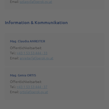
Email:
szilagyi[at]oerok.gv.at
Information & Kommunikation
Mag. Claudia ANREITER
Öffentlichkeitsarbeit
Tel.:
+43 1 53 53 444 - 33
Email:
anreiter[at]oerok.gv.at
Mag. Genia ORTIS
Öffentlichkeitsarbeit
Tel.:
+43 1 53 53 444 - 37
Email:
ortis[at]oerok.gv.at