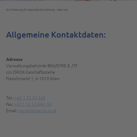
EU-Förderung für regionale Entwicklung
»
Über uns
Allgemeine Kontaktdaten:
Adresse
Verwaltungsbehörde IBW/EFRE & JTF
c/o ÖROK-Geschäftsstelle
Fleischmarkt 1, A-1010 Wien
Tel.:
+43 1 53 53 444
Fax:
+43 1 53 53 444 -54
Email:
oerok[at]oerok.gv.at