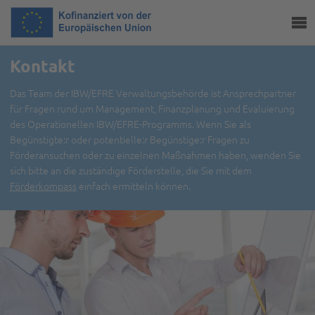
Kontakt
Das Team der IBW/EFRE Verwaltungsbehörde ist Ansprechpartner
für Fragen rund um Management, Finanzplanung und Evaluierung
des Operationellen IBW/EFRE-Programms. Wenn Sie als
Begünstigte:r oder potentielle:r Begünstige:r Fragen zu
Förderansuchen oder zu einzelnen Maßnahmen haben, wenden Sie
sich bitte an die zuständige Förderstelle, die Sie mit dem
Förderkompass
einfach ermitteln können.