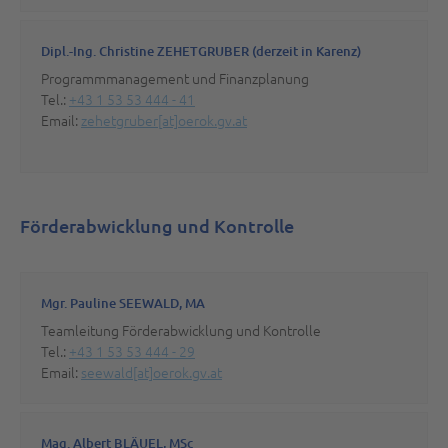
Dipl.-Ing. Christine ZEHETGRUBER (derzeit in Karenz)
Programmmanagement und Finanzplanung
Tel.:
+43 1 53 53 444 - 41
Email:
zehetgruber[at]oerok.gv.at
Förderabwicklung und Kontrolle
Mgr. Pauline SEEWALD, MA
Teamleitung Förderabwicklung und Kontrolle
Tel.:
+43 1 53 53 444 - 29
Email:
seewald[at]oerok.gv.at
Mag. Albert BLÄUEL, MSc