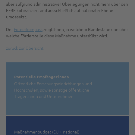
aber aufgrund administrativer Überlegungen nicht mehr über den
EFRE kofinanziert und ausschließlich auf nationaler Ebene
umgesetzt.
Der
Förderkompass
zeigt Ihnen, in welchem Bundesland und über
welche Förderstelle diese Maßnahme unterstützt wird.
zurück zur Übersicht
Potentielle Empfänger:innen
Öffentliche Forschungseinrichtungen und
Hochschulen, sowie sonstige öffentliche
Träger:innen und Unternehmen
Maßnahmenbudget (EU + national)