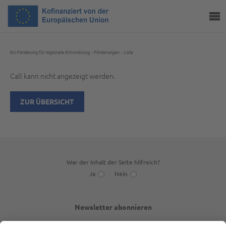
EU-Förderung für regionale Entwicklung
»
Förderungen
»
Calls
Call kann nicht angezeigt werden.
ZUR ÜBERSICHT
War der Inhalt der Seite hilfreich?
Ja
Nein
Newsletter abonnieren