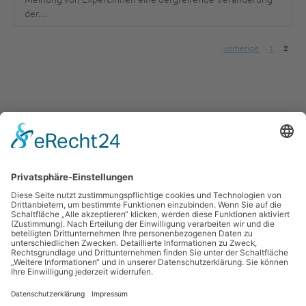
der…
weiterlesen
vorherige
1
2
War der Inhalt der Seite hilfreich?
Ja
Nein
Newsletter abonnieren